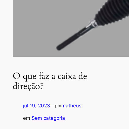
O que faz a caixa de
direção?
jul 19, 2023
—
matheus
por
em
Sem categoria